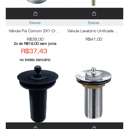
Esteves
Esteves
Válvula Pia Comum 2X1 Cromado Esteves VVP212CWB
Válvula Lavatório Unificada Cromado Esteves VVU001CWG
R$38,00
R$41,00
2x de R$19,00 sem juros
R$37,43
no boleto bancário