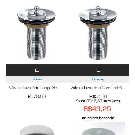
Esteves
Esteves
Válvula Lavatório Longa Sem Ladrão 2.3/8X1 Cromado Esteves VVL116CWB
Válvula Lavatório Com Ladrão 2.3/8X1 Cromado Esteves VVL214CWB
R$70,00
R$50,00
3x de R$16,67 sem juros
R$49,25
no boleto bancário