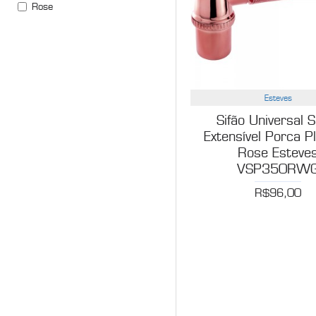
Rose
Esteves
Sifão Universal 
Extensível Porca P
Rose Esteve
VSP350RW
R$96,00