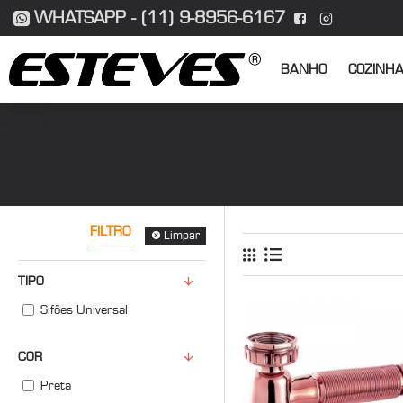
WHATSAPP - (11) 9-8956-6167
BANHO
COZINH
FILTRO
Limpar
TIPO
Sifões Universal
COR
Preta