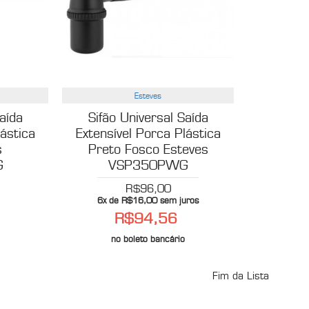
Esteves
Saída
Sifão Universal Saída
lástica
Extensível Porca Plástica
s
Preto Fosco Esteves
G
VSP350PWG
R$96,00
6x de R$16,00 sem juros
R$94,56
no boleto bancário
Fim da Lista