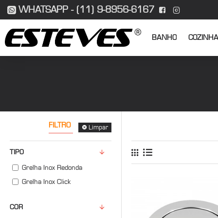
WHATSAPP - (11) 9-8956-6167
BANHO
COZINH
FILTRO
Limpar
TIPO
Grelha Inox Redonda
Grelha Inox Click
COR