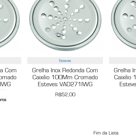
Esteves
da Com
Grelha Inox Redonda Com
Grelha 
romado
Caixilio 100Mm Cromado
Caixili
3IWG
Esteves VAD271IWG
Estev
R$52,00
uros
Fim da Lista