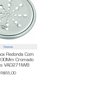
Esteves
Inox Redonda Com
o 100Mm Cromado
es VAD271IWB
R$55,00