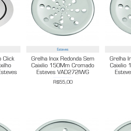
Esteves
 Click
Grelha Inox Redonda Sem
Grelha 
xilho
Caixilio 150Mm Cromado
Caixili
steves
Esteves VAD272IWG
Estev
C
R$55,00