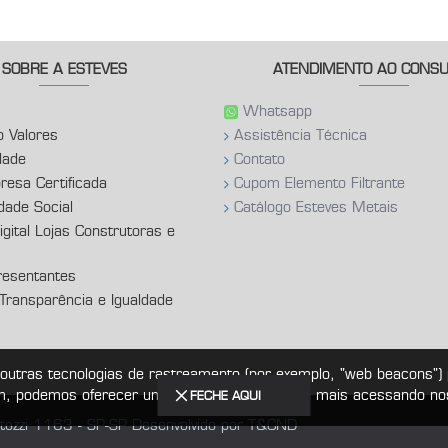
SOBRE A ESTEVES
ATENDIMENTO AO CONS
Whatsapp
o Valores
Assistência Técnica
dade
Contato
esa Certificada
Cupom Elemento Filtrante
dade Social
Catálogo Esteves Metais
gital Lojas Construtoras e
esentantes
 Transparência e Igualdade
 outras tecnologias de rastreamento (por exemplo, "web beacons")
, podemos oferecer um serviço melhor. Saiba mais acessando noss
FECHE AQUI
ozzi 1163 - SP-SP Desenvolvido por T&CND