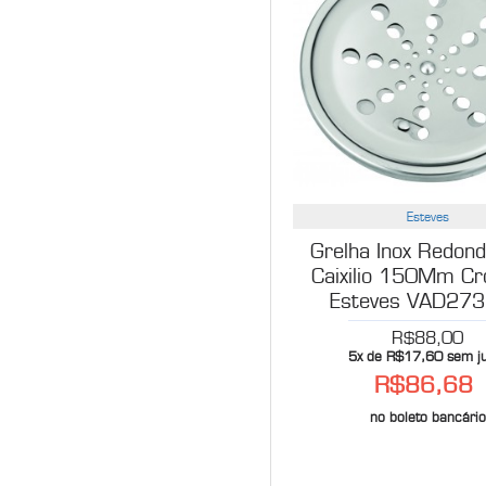
Esteves
Grelha Inox Redon
Caixilio 150Mm C
Esteves VAD27
R$88,00
5x de R$17,60 sem j
R$86,68
no boleto bancário